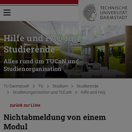
Menü öffnen
Hilfe und FAQ für
Studierende
Alles rund um TUCaN und
Studienorganisation
Sie befinden sich hier:
TU Darmstadt
TU
Studium
Studierende
Studienorganisation und TUCaN
Hilfe und FAQ
zurück zur Liste
Nichtabmeldung von einem
Modul