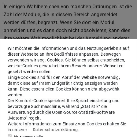
In einigen Wahlbereichen von manchen Ordnungen ist die
Zahl der Module, die in diesem Bereich angemeldet
werden dürfen, begrenzt. Wenn Sie dort ein Modul
anmelden und es dann doch nicht absolvieren, kann dies
ihre weitere Wahlmöglichkeit bei der Anmeldung anderer
Module einschränken.
Wir möchten die Informationen und das Nutzungserlebnis auf
dieser Webseite an Ihre Bedürfnisse anpassen. Deswegen
Sollten Sie sich in dem Modul auch bereits zu einer
verwenden wir sog. Cookies. Sie können selbst entscheiden,
Prüfung angemeldet haben, dann bleibt dieses Modul bis
welche Cookies genau bei Ihrem Besuch unserer Webseiten
gesetzt werden sollen.
zum Bestehen der Prüfung als nicht beendetes Modul in
Einige Cookies sind für den Abruf der Website notwendig,
Ihrem Studienverlauf. Solange Sie ein nicht beendetes,
damit diese auf Ihrem Endgerät richtig anzeigen werden
Modul in Ihrem Studienverlauf haben, kann dies dazu
kann. Diese essentiellen Cookies können nicht abgewählt
werden.
führen, dass der Status des Studiums nicht auf
Der Komfort-Cookie speichert Ihre Spracheinstellung und
„bestanden“ geht, selbst wenn alle Leistungen zum
bevorzugte Suchmaschine, während „Statistik“ die
Bestehen erbracht wurden.
Auswertung durch die Open-Source-Statistik-Software
„Matomo“ regelt.
Tipp:
Weitere Informationen zum Einsatz von Cookies erhalten Sie
in unserer
Datenschutzerklärung
.
Wenn Sie genau wissen, dass Sie ein Modul doch nicht
Nur essentielle