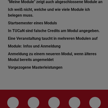
"Meine Module" zeigt auch abgeschlossene Module an
Ich weiß nicht, welche und wie viele Module ich
belegen muss.
Startsemester eines Moduls
In TUCaN sind falsche Credits am Modul angegeben.
Eine Veranstaltung taucht in mehreren Modulen auf
Module: Infos und Anmeldung
Anmeldung zu einem neueren Modul, wenn älteres
Modul bereits angemeldet
Vorgezogene Masterleistungen
LinkedIn-Seite der TU Darmstadt
Instagram-Kanal der TU Darmstad
Bluesky-Kanal der TU D
Facebook-Seite
YouTu