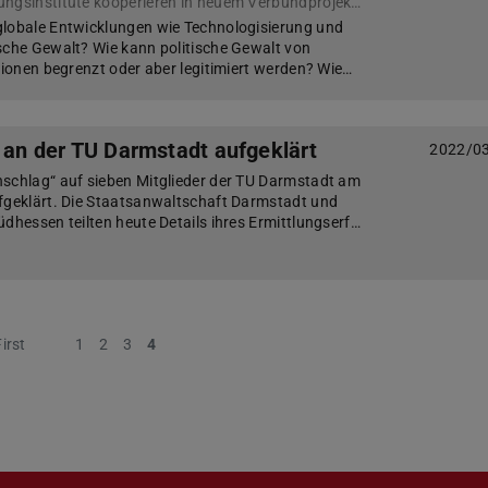
Fünf hessische Forschungsinstitute kooperieren in neuem Verbundprojekt zu Transformationen politischer Gewalt
globale Entwicklungen wie Technologisierung und
sche Gewalt? Wie kann politische Gewalt von
utionen begrenzt oder aber legitimiert werden? Wie…
e an der TU Darmstadt aufgeklärt
2022/0
nschlag“ auf sieben Mitglieder der TU Darmstadt am
fgeklärt. Die Staatsanwaltschaft Darmstadt und
üdhessen teilten heute Details ihres Ermittlungserf…
First
Previous
1
2
3
4