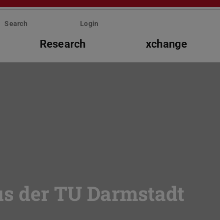
Search
Login
Research
xchange
s der TU Darmstadt