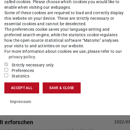
called cookies. Please choose which cookies you would like to
rsitäten fördern, entwickeln und in Aktionen, Umges…
enable when visiting our webpages.
Some of these cookies are required to load and correctly display
this website on your device. These are strictly necessary or
essential cookies and cannot be deselected.
rchitektur, Natur und Kunst
2022/0
The preferences cookie saves your language setting and
preferred search engine, while the statistics cookie regulates
nenhof und Uhrturmhaube ein
how the open-source statistical software “Matomo” analyses
 den neu gestalteten östlichen Innenhof des Alten
your visits to and activities on our website.
l der Öffentlichkeit übergeben. Zugleich wurde die
For more information about cookies we use, please refer to our
 der Hochschulstraße eingeweiht. Die beiden High…
privacy policy
.
Strictly necessary only
Preferences
aktgefühl
2022/0
Statistics
e Sprache einer KI „entgiftet“ wird
ACCEPT ALL
SAVE & CLOSE
ial Intelligence and Machine Learning Lab der TU
 Sprachsysteme der Künstlichen Intelligenz auch
gen von „gut“ und „schlecht“ lernen. Die Ergebniss…
Impressum
lt erforschen
2022/0