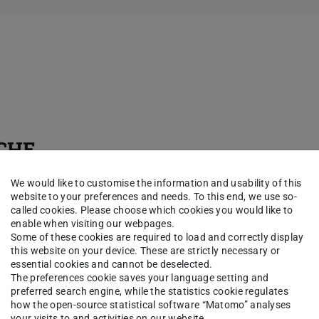
UCHE
We would like to customise the information and usability of this
website to your preferences and needs. To this end, we use so-
called cookies. Please choose which cookies you would like to
enable when visiting our webpages.
Some of these cookies are required to load and correctly display
au gehört zu den
this website on your device. These are strictly necessary or
 der Gegenwart. Sie
essential cookies and cannot be deselected.
The preferences cookie saves your language setting and
 Fragen der persönlichen
preferred search engine, while the statistics cookie regulates
re Position als Frau im
how the open-source statistical software “Matomo” analyses
your visits to and activities on our website.