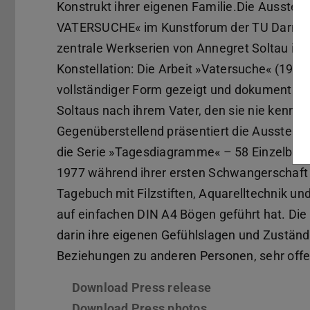
Konstrukt ihrer eigenen Familie.Die Ausstel
VATERSUCHE« im Kunstforum der TU Darmsta
zentrale Werkserien von Annegret Soltau in 
Konstellation: Die Arbeit »Vatersuche« (1988
vollständiger Form gezeigt und dokumentier
Soltaus nach ihrem Vater, den sie nie kennen
Gegenüberstellend präsentiert die Ausstellu
die Serie »Tagesdiagramme« – 58 Einzelblätte
1977 während ihrer ersten Schwangerschaft w
Tagebuch mit Filzstiften, Aquarelltechnik u
auf einfachen DIN A4 Bögen geführt hat. Die 
darin ihre eigenen Gefühlslagen und Zuständ
Beziehungen zu anderen Personen, sehr offe
Download Press release
(PDF file)
(opens in new ta
Download Press photos