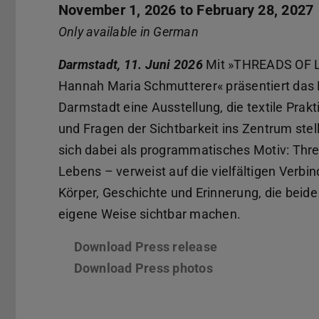
November 1, 2026 to February 28, 2027
Only available in German
Darmstadt, 11. Juni 2026
Mit »THREADS OF LI
Hannah Maria Schmutterer« präsentiert das
Darmstadt eine Ausstellung, die textile Prakti
und Fragen der Sichtbarkeit ins Zentrum stellt
sich dabei als programmatisches Motiv: Thre
Lebens – verweist auf die vielfältigen Verbi
Körper, Geschichte und Erinnerung, die beide
eigene Weise sichtbar machen.
Download Press release
(PDF file)
(opens in new ta
Download Press photos