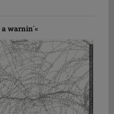
t a warnin´«
Picture: © Paula Doepfner, Foto: Mathias Schormann