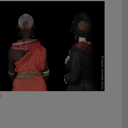
Picture: Corinna Gertz
n