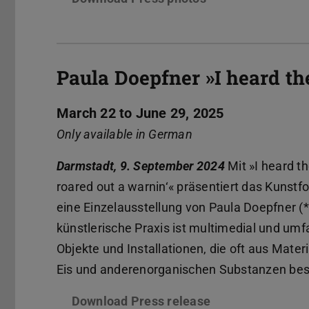
Paula Doepfner »I heard the
March 22 to June 29, 2025
Only available in German
Darmstadt, 9. September 2024
Mit »I heard th
roared out a warnin‘« präsentiert das Kunst
eine Einzelausstellung von Paula Doepfner (*1
künstlerische Praxis ist multimedial und um
Objekte und Installationen, die oft aus Mater
Eis und anderenorganischen Substanzen be
Download Press release
(PDF file)
(opens in new ta