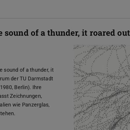
 sound of a thunder, it roared ou
e sound of a thunder, it
forum der TU Darmstadt
980, Berlin). Ihre
fasst Zeichnungen,
ialien wie Panzerglas,
stehen.
b)