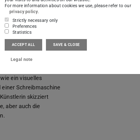
lung »Annegret Soltau
For more information about cookies we use, please refer to our
privacy policy
.
dt präsentiert zwei
Strictly necessary only
einer besonderen
Preferences
–heute) wird in
Statistics
t die Suche Annegret
Key-Visual of the exhibitio
ACCEPT ALL
SAVE & CLOSE
gelernt hat.
ng erstmals überhaupt
Legal note
r, die die Künstlerin
ie ein visuelles
nd einer Schreibmaschine
Künstlerin skizziert
e, aber auch die
n.
b)