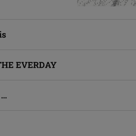
is
 THE EVERDAY
 …