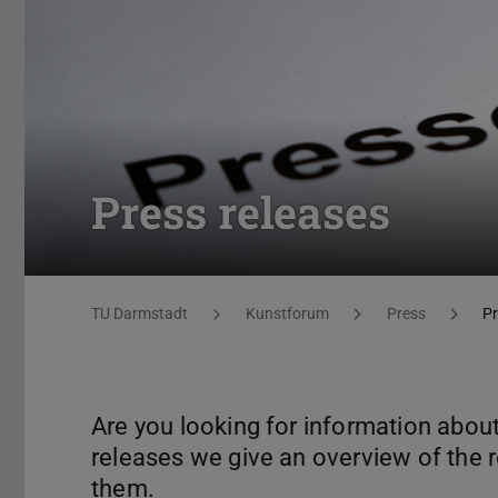
Press releases
You are here:
TU Darmstadt
Kunstforum
Press
Pr
Are you looking for information about
releases we give an overview of the 
them.