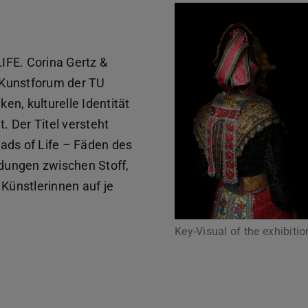
FE. Corina Gertz &
 Kunstforum der TU
ken, kulturelle Identität
. Der Titel versteht
ads of Life – Fäden des
ndungen zwischen Stoff,
 Künstlerinnen auf je
Key-Visual of the exhibitio
b)