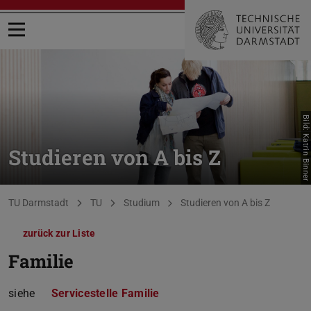
Menü öffnen
Bild: Katrin Binner
Studieren von A bis Z
Sie befinden sich hier:
TU Darmstadt
TU
Studium
Studieren von A bis Z
zurück zur Liste
Familie
siehe
Servicestelle Familie