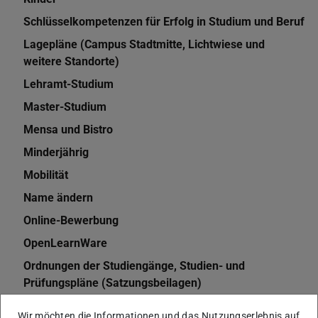
Schlüsselkompetenzen für Erfolg in Studium und Beruf
Lagepläne (Campus Stadtmitte, Lichtwiese und
weitere Standorte)
Lehramt-Studium
Master-Studium
Mensa und Bistro
Minderjährig
Mobilität
Name ändern
Online-Bewerbung
OpenLearnWare
Ordnungen der Studiengänge, Studien- und
Prüfungspläne (Satzungsbeilagen)
PC-Account
Wir möchten die Informationen und das Nutzungserlebnis auf