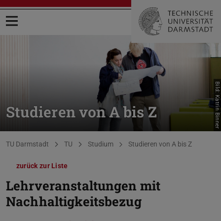
Menü öffnen
Bild: Katrin Binner
Studieren von A bis Z
Sie befinden sich hier:
TU Darmstadt
TU
Studium
Studieren von A bis Z
zurück zur Liste
Lehrveranstaltungen mit
Nachhaltigkeitsbezug