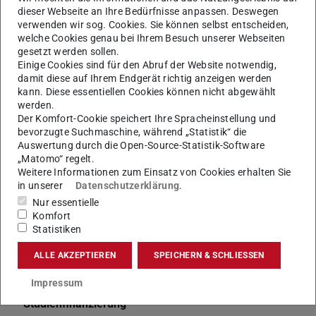
Prof. Sorin Huss Fonds
dieser Webseite an Ihre Bedürfnisse anpassen. Deswegen
verwenden wir sog. Cookies. Sie können selbst entscheiden,
Promotion: Promovieren an der TU
welche Cookies genau bei Ihrem Besuch unserer Webseiten
gesetzt werden sollen.
Rücktritt von der Neueinschreibung
Einige Cookies sind für den Abruf der Website notwendig,
SchreibCenter an der TU Darmstadt
damit diese auf Ihrem Endgerät richtig anzeigen werden
kann. Diese essentiellen Cookies können nicht abgewählt
Semestertermine
werden.
Der Komfort-Cookie speichert Ihre Spracheinstellung und
Semesterticket (und Rückerstattung)
bevorzugte Suchmaschine, während „Statistik“ die
Servicestelle Familie
Auswertung durch die Open-Source-Statistik-Software
„Matomo“ regelt.
Sexualisierte Diskriminierung und Übergriffe
Weitere Informationen zum Einsatz von Cookies erhalten Sie
in unserer
Datenschutzerklärung
.
Sport
Nur essentielle
Sprachenzentrum der TU
Komfort
Statistiken
Stellenwerk - Jobportal
ALLE AKZEPTIEREN
SPEICHERN & SCHLIESSEN
Studienberechtigung
Studienbüros
Impressum
Studienfinanzierung