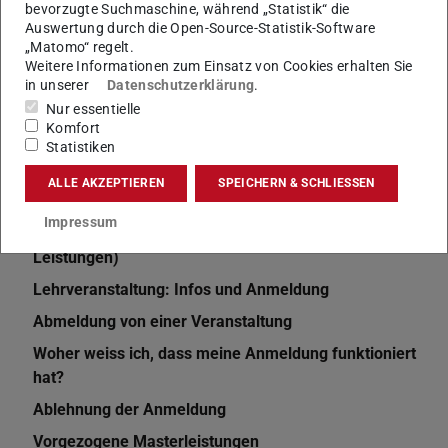
Zwei Veranstaltungen überschneiden sich
bevorzugte Suchmaschine, während „Statistik“ die
Auswertung durch die Open-Source-Statistik-Software
Anmeldung zu einer Veranstaltung trotz
„Matomo“ regelt.
überschrittener max. Teilnehmerzahl
Weitere Informationen zum Einsatz von Cookies erhalten Sie
in unserer
Datenschutzerklärung
.
Eine Veranstaltung taucht in mehreren Modulen auf
Nur essentielle
Besuch einer Inhaltsgleichen Vorlesung in einem
Komfort
anderen Fachbereich
Statistiken
Modul wiederholen
ALLE AKZEPTIEREN
SPEICHERN & SCHLIESSEN
Anmeldung zu Veranstaltungen, die nicht in meiner
Impressum
Prüfungsordnung enthalten sind (Zusätzliche
Leistungen)
Lehrveranstaltung: Infos und Anmeldung
Abmeldung von einer Veranstaltung
Woher weiss ich, dass meine Anmeldung funktioniert
hat?
Ablehnung der Anmeldung
Vorgezogene Masterleistungen