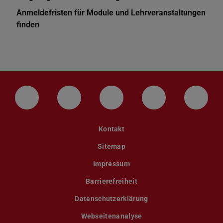
Anmeldefristen für Module und Lehrveranstaltungen
finden
LinkedIn-Seite der TU Darmstadt
Instagram-Kanal der TU Darmstad
Bluesky-Kanal der TU D
Facebook-Seite
YouTu
Kontakt
Sitemap
Impressum
Barrierefreiheit
Datenschutzerklärung
Webseitenanalyse