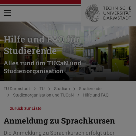
Menü öffnen
Hilfe und FAQ für
Studierende
Alles rund um TUCaN und
Studienorganisation
Sie befinden sich hier:
TU Darmstadt
TU
Studium
Studierende
Studienorganisation und TUCaN
Hilfe und FAQ
zurück zur Liste
Anmeldung zu Sprachkursen
Die Anmeldung zu Sprachkursen erfolgt über