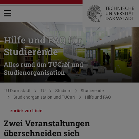
Menü öffnen
Hilfe und FAQ für
Studierende
Alles rund um TUCaN und
Studienorganisation
Sie befinden sich hier:
TU Darmstadt
TU
Studium
Studierende
Studienorganisation und TUCaN
Hilfe und FAQ
zurück zur Liste
Zwei Veranstaltungen
überschneiden sich