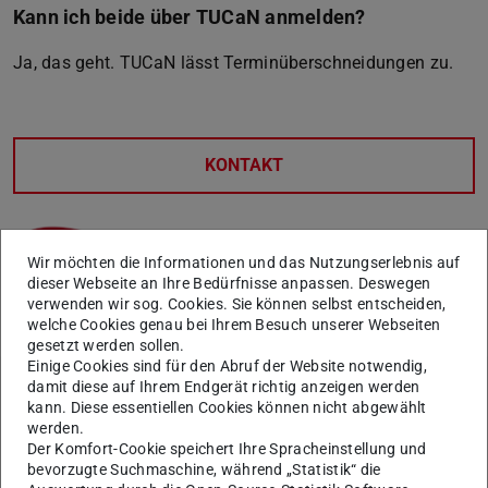
Kann ich beide über TUCaN anmelden?
Ja, das geht. TUCaN lässt Terminüberschneidungen zu.
KONTAKT
Wir möchten die Informationen und das Nutzungserlebnis auf
dieser Webseite an Ihre Bedürfnisse anpassen. Deswegen
verwenden wir sog. Cookies. Sie können selbst entscheiden,
welche Cookies genau bei Ihrem Besuch unserer Webseiten
gesetzt werden sollen.
Einige Cookies sind für den Abruf der Website notwendig,
damit diese auf Ihrem Endgerät richtig anzeigen werden
Weitere Artikel
kann. Diese essentiellen Cookies können nicht abgewählt
werden.
Anmeldung zu einer Veranstaltung trotz
Der Komfort-Cookie speichert Ihre Spracheinstellung und
überschrittener max. Teilnehmerzahl
bevorzugte Suchmaschine, während „Statistik“ die