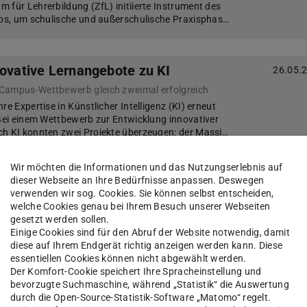
 für Lehrerbildung (ZfL) initiierte Instrument des
ios, um schulische und außerschulische Praxisphas…
novative Lernangebote zu KI
26.05.
Campus-Wettbewerb gleich zweimal erfolgreich
re Expertise in Künstlicher Intelligenz (KI) erneut
 Bei einem Wettbewerb zur Entwicklung innovativer
ch KI konnten zwei Projekte überzeugen: der Massi…
Wir möchten die Informationen und das Nutzungserlebnis auf
dieser Webseite an Ihre Bedürfnisse anpassen. Deswegen
, Atome präzise zu sehen
27.05.
verwenden wir sog. Cookies. Sie können selbst entscheiden,
Kavli-Preis für Physik-Professor Harald Rose und langjährige Forschungskollegen
welche Cookies genau bei Ihrem Besuch unserer Webseiten
ie der Wissenschaften hat die Kavli-Preisträger
gesetzt werden sollen.
die für bahnbrechende Entdeckungen in
Einige Cookies sind für den Abruf der Website notwendig, damit
d Neurowissenschaften geehrt werden. Den hochre…
diese auf Ihrem Endgerät richtig anzeigen werden kann. Diese
essentiellen Cookies können nicht abgewählt werden.
Der Komfort-Cookie speichert Ihre Spracheinstellung und
bevorzugte Suchmaschine, während „Statistik“ die Auswertung
ontact-Tracing-App beginnt
28.05.
durch die Open-Source-Statistik-Software „Matomo“ regelt.