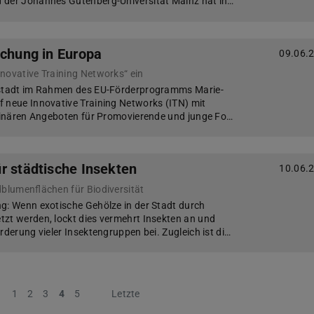
 der Johannes Gutenberg-Universität Mainz hat in…
schung in Europa
09.06.
novative Training Networks“ ein
mstadt im Rahmen des EU-Förderprogramms Marie-
 neue Innovative Training Networks (ITN) mit
plinären Angeboten für Promovierende und junge Fo…
r städtische Insekten
10.06.
dblumenflächen für Biodiversität
g: Wenn exotische Gehölze in der Stadt durch
zt werden, lockt dies vermehrt Insekten an und
rderung vieler Insektengruppen bei. Zugleich ist di…
Vorherige
1
2
3
4
5
Nächste
Letzte