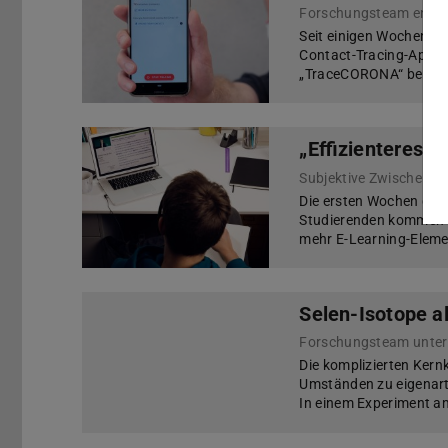
Seit einigen Wochen a
Contact-Tracing-App mi
„TraceCORONA“ bereit f
„Effizienteres L
Subjektive Zwischenbil
Die ersten Wochen des 
Studierenden kommen g
mehr E-Learning-Element
Selen-Isotope a
Die komplizierten Ker
Umständen zu eigenart
In einem Experiment a