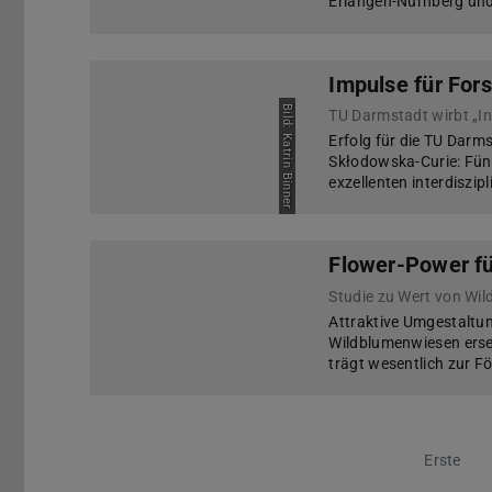
Erlangen-Nürnberg und
Impulse für For
Bild: Katrin Binner
TU Darmstadt wirbt „In
Erfolg für die TU Dar
Skłodowska-Curie: Fünf
exzellenten interdiszi
Flower-Power fü
Studie zu Wert von Wil
Attraktive Umgestaltun
Wildblumenwiesen erset
trägt wesentlich zur Fö
Erste