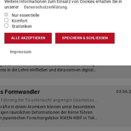
Weitere Informationen zum Einsatz von Cookies erhalten Sie in
Forschungsteam entwickelt Anwendung ohne Preisgabe persönlicher Daten
unserer
Datenschutzerklärung
.
rbeitet ein Forschungsteam an einer anonymen
Nur essentielle
t einer sicheren Informationsplattform: Nun ist
Komfort
ür den Beta-Test.
Statistiken
ALLE AKZEPTIEREN
SPEICHERN & SCHLIESSEN
ernen“
29.05.
Impressum
anz: So erleben Studierende derzeit die Lehre
digitalen Semesters zeigen: Die meisten
ut zurecht und wünschen sich, dass auch künftig
e in die Lehre einfließen und die positiven digital…
ls Formwandler
03.06.
Forschungsteam unter Führung der TU untersucht angeregte Quantenzustände
nkräfte in einem Atomkern können unter besonderen
igen räumlichen Deformationen der Kerne führen.
m japanischen Forschungslabor RIKEN-RIBF in Tok…