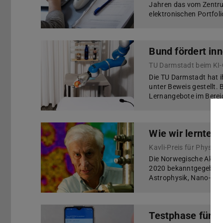
Jahren das vom Zentrum
elektronischen Portfol
Bund fördert in
TU Darmstadt beim KI-
Die TU Darmstadt hat ih
unter Beweis gestellt.
Lernangebote im Berei
Wie wir lernten
Die Norwegische Akadem
2020 bekanntgegeben, 
Astrophysik, Nano- un
Testphase für C