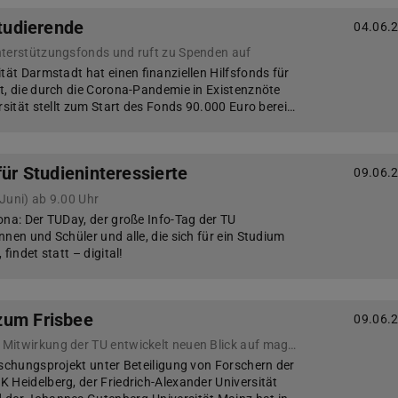
Studierende
04.06.
nterstützungsfonds und ruft zu Spenden auf
tät Darmstadt hat einen finanziellen Hilfsfonds für
t, die durch die Corona-Pandemie in Existenznöte
rsität stellt zum Start des Fonds 90.000 Euro berei…
für Studieninteressierte
09.06.
Juni) ab 9.00 Uhr
ona: Der TUDay, der große Info-Tag der TU
nen und Schüler und alle, die sich für ein Studium
 findet statt – digital!
zum Frisbee
09.06.
Forschungsteam unter Mitwirkung der TU entwickelt neuen Blick auf magisches Zinn
rschungsprojekt unter Beteiligung von Forschern der
 Heidelberg, der Friedrich-Alexander Universität