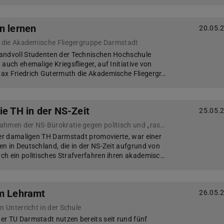
n lernen
20.05.
s die Akademische Fliegergruppe Darmstadt
andvoll Studenten der Technischen Hochschule
auch ehemalige Kriegsflieger, auf Initiative von
ax Friedrich Gutermuth die Akademische Fliegergr…
ie TH in der NS-Zeit
25.05.
Diskriminierende Maßnahmen der NS-Bürokratie gegen politisch und „rassisch“ missliebige Personen
der damaligen TH Darmstadt promovierte, war einer
n in Deutschland, die in der NS-Zeit aufgrund von
h ein politisches Strafverfahren ihren akademisc…
im Lehramt
26.05.
n Unterricht in der Schule
r TU Darmstadt nutzen bereits seit rund fünf