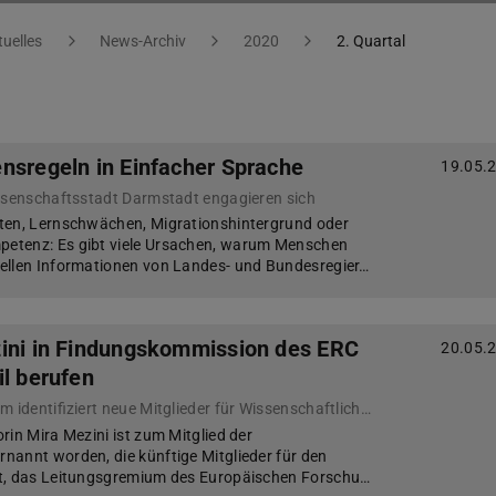
tuelles
News-Archiv
2020
2. Quartal
nsregeln in Einfacher Sprache
19.05.
issenschaftsstadt Darmstadt engagieren sich
ten, Lernschwächen, Migrationshintergrund oder
etenz: Es gibt viele Ursachen, warum Menschen
iellen Informationen von Landes- und Bundesregier…
ini in Findungskommission des ERC
20.05.
il berufen
Internationales Gremium identifiziert neue Mitglieder für Wissenschaftlichen Rat
rin Mira Mezini ist zum Mitglied der
annt worden, die künftige Mitglieder für den
t, das Leitungsgremium des Europäischen Forschu…