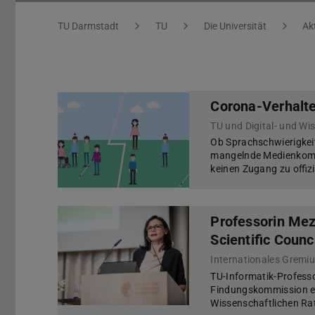
Sie befinden sich hier:
TU Darmstadt
TU
Die Universität
Ak
Corona-Verhalte
TU und Digital- und W
Ob Sprachschwierigkei
mangelnde Medienkomp
keinen Zugang zu offiz
Professorin Mez
Scientific Counc
TU-Informatik-Professo
Findungskommission ern
Wissenschaftlichen Ra