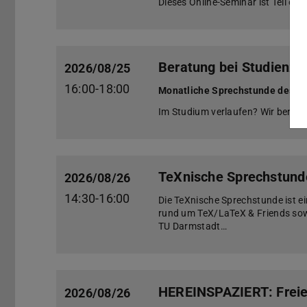
Dieses Online-Seminar ist Teil ein
Beratung bei Studienz
2026/08/25
16:00-18:00
Monatliche Sprechstunde des B
Im Studium verlaufen? Wir berate
TeXnische Sprechstund
2026/08/26
14:30-16:00
Die TeXnische Sprechstunde ist e
rund um TeX/LaTeX & Friends sowi
TU Darmstadt…
HEREINSPAZIERT: Freies
2026/08/26