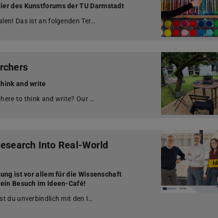
ier des Kunstforums der TU Darmstadt
en! Das ist an folgenden Ter…
rchers
hink and write
ere to think and write? Our …
Research Into Real-World
ung ist vor allem für die Wissenschaft
 ein Besuch im Ideen-Café!
t du unverbindlich mit den I…