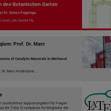
h den Botanischen Garten
er Dr. Simon Poppinga.
r statt, die zweite F&…
qium: Prof. Dr. Marc
mics of Catalytic Materials in Methanol
. Dr. Marc Armbrüster …
e
in zusätzliches Supportangebot für Fragen
e die TUDa-CI templates für Mitglieder der