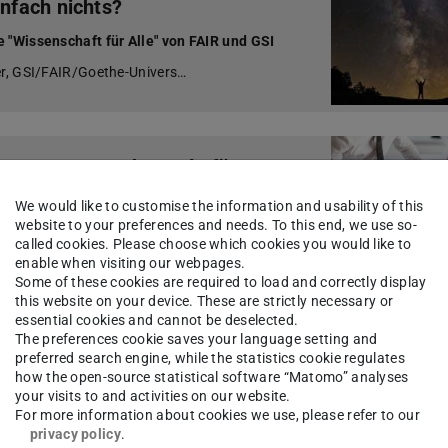
infach nichts?
e "Wissenschaft für Alle" von FAIR und GSI
ner, GSI/FAIR/Goethe-Univers…
nvestorensprechstunde für
We would like to customise the information and usability of this
website to your preferences and needs. To this end, we use so-
den nächsten Schritt?Gemeinsam mit
called cookies. Please choose which cookies you would like to
ain bietet HIGHEST ab Mai eine neue
enable when visiting our webpages.
Some of these cookies are required to load and correctly display
this website on your device. These are strictly necessary or
essential cookies and cannot be deselected.
The preferences cookie saves your language setting and
kation meiner Forschungsdaten
preferred search engine, while the statistics cookie regulates
how the open-source statistical software “Matomo” analyses
tlicher Praxis
your visits to and activities on our website.
For more information about cookies we use, please refer to our
as Wann, Wie und Wo
privacy policy
.