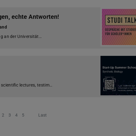
gen, echte Antworten!
Hand
ag an der Universität…
cientific lectures, testim…
2
3
4
5
Next
Last