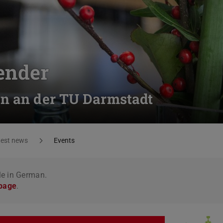
ender
en an der TU Darmstadt
test news
Events
le in German.
 page
.