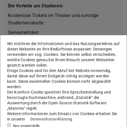
Die Vorteile am Studieren:
Kostenlose Tickets im Theater und sonstige
Studentenrabatte
Semesterticket
Möglichkeit der Selbstorganisation
Wir möchten die Informationen und das Nutzungserlebnis auf
dieser Webseite an Ihre Bedürfnisse anpassen. Deswegen
Was ich am Fachbereich gemacht habe:
verwenden wir sog. Cookies. Sie können selbst entscheiden,
welche Cookies genau bei Ihrem Besuch unserer Webseiten
Cooler Hiwi-Job mit Programmierung von Robotern
gesetzt werden sollen.
Einige Cookies sind für den Abruf der Website notwendig,
Mein Tipp für Schüler:innen:
damit diese auf Ihrem Endgerät richtig anzeigen werden
Nutzt die Informationsveranstaltungen, um euch über
kann. Diese essentiellen Cookies können nicht abgewählt
werden.
mögliche Studiengänge zu informieren, so entdeckt
Der Komfort-Cookie speichert Ihre Spracheinstellung und
man vielleicht noch bessere Studiengänge, die man
bevorzugte Suchmaschine, während „Statistik“ die
vorher gar nicht kannte. Habt keine Angst vor dem
Auswertung durch die Open-Source-Statistik-Software
„Matomo“ regelt.
Studium, denn auch, wenn es mal schwerer ist,
Weitere Informationen zum Einsatz von Cookies erhalten Sie
kommen wieder leichtere Phasen und spannendere
in unserer
Datenschutzerklärung
.
Fächer. Auch heißt Studium so viel mehr als nur Uni,
Nur essentielle