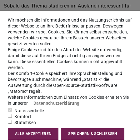
Sobald das Thema studieren im Ausland interessant für
euch wird, lege ich euch unbedingt ans Herz: Nehmt an
Wir möchten die Informationen und das Nutzungserlebnis auf
einer der monatlich stattfindenden Veranstaltungen
dieser Webseite an Ihre Bedürfnisse anpassen. Deswegen
“Wege ins Ausland“ des Referats Internationale
verwenden wir sog. Cookies. Sie können selbst entscheiden,
welche Cookies genau bei Ihrem Besuch unserer Webseiten
Beziehungen & Mobilität teil – da werden alle Fragen von
gesetzt werden sollen.
Länderkoordinator*innen beantwortet. Wie ihr den
Einige Cookies sind für den Abruf der Website notwendig,
Auslandsaufenthalt in euren Studienplan integriert, klärt
damit diese auf Ihrem Endgerät richtig anzeigen werden
kann. Diese essentiellen Cookies können nicht abgewählt
ihr einfach mit den Auslandsbeauftragten eures
werden.
Fachbereichs. Und vielleicht sehen wir uns ja bei einer der
Der Komfort-Cookie speichert Ihre Spracheinstellung und
Infoveranstaltungen „Wege ins Ausland“
.
bevorzugte Suchmaschine, während „Statistik“ die
Auswertung durch die Open-Source-Statistik-Software
„Matomo“ regelt.
Weitere Informationen zum Einsatz von Cookies erhalten Sie
Das Referat Internationale Beziehungen &
in unserer
Datenschutzerklärung
.
Mobilität
Nur essentielle
Komfort
Einmal im Ausland zu studieren ist eine großartige
Statistiken
Möglichkeit, neue Kenntnisse und Fähigkeiten zu
ALLE AKZEPTIEREN
SPEICHERN & SCHLIESSEN
erlernen. Mit einem Netzwerk von über 300