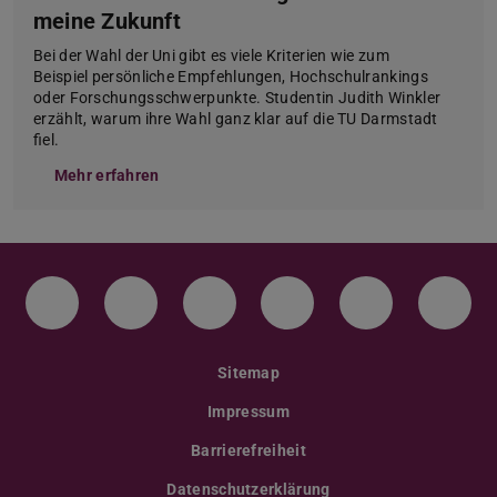
meine Zukunft
Bei der Wahl der Uni gibt es viele Kriterien wie zum
Beispiel persönliche Empfehlungen, Hochschulrankings
oder Forschungsschwerpunkte. Studentin Judith Winkler
erzählt, warum ihre Wahl ganz klar auf die TU Darmstadt
fiel.
Mehr erfahren
Instagram
TikTok
LinkedIn
YouTube
Bluesky
Face
Sitemap
Impressum
Barrierefreiheit
Datenschutzerklärung