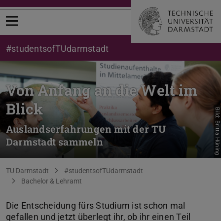
Menü öffnen
#studentsofTUdarmstadt
Von Anfang an die Welt im
Blick
Bild: Britta Hüning
Auslandserfahrungen mit der TU
Darmstadt sammeln
Sie befinden sich hier:
TU Darmstadt
#studentsofTUdarmstadt
Bachelor & Lehramt
Die Entscheidung fürs Studium ist schon mal
gefallen und jetzt überlegt ihr, ob ihr einen Teil