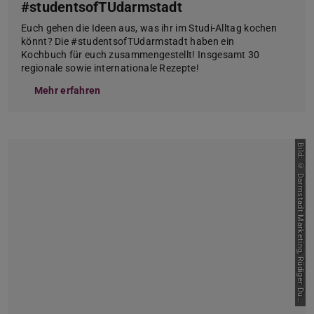
#studentsofTUdarmstadt
Euch gehen die Ideen aus, was ihr im Studi-Alltag kochen
könnt? Die #studentsofTUdarmstadt haben ein
Kochbuch für euch zusammengestellt! Insgesamt 30
regionale sowie internationale Rezepte!
Mehr erfahren
B
i
l
d
:
©
D
a
r
m
s
t
a
d
t
M
a
r
k
e
t
i
n
g
,
R
ü
d
i
g
e
r
D
u
k
e
n
r