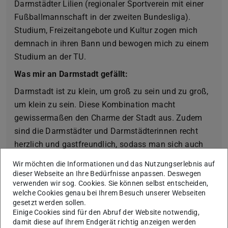
Darmstädter Lilien (regionaler Sportverein mit einer
Fußballmannschaft in der zweiten Bundesliga).
Studium, Freizeitangebote und Kultur zogen mich
demnach in ihren Bann und bewogen mich zu einem
Studium an der TU.
Was mir an Darmstadt gefällt:
Darmstadt ist zu klein, um groß zu sein und zu groß,
um klein zu sein. Diese Kombination macht
gewissermaßen den Charme der Stadt aus. Zudem
sind die Darmstädter und Darmstädterinnen recht
herzlich und gastfreundlich, sodass man sich auch
als ortsfremder Student recht schnell einleben und
Wir möchten die Informationen und das Nutzungserlebnis auf
Kontakte knüpfen kann.
dieser Webseite an Ihre Bedürfnisse anpassen. Deswegen
verwenden wir sog. Cookies. Sie können selbst entscheiden,
Ein Fun Fact über mich:
welche Cookies genau bei Ihrem Besuch unserer Webseiten
gesetzt werden sollen.
Ich sammle Fußballtrikots und habe bereits mehr als
Einige Cookies sind für den Abruf der Website notwendig,
650 Trikots angesammelt. Zudem war ich mit meiner
damit diese auf Ihrem Endgerät richtig anzeigen werden