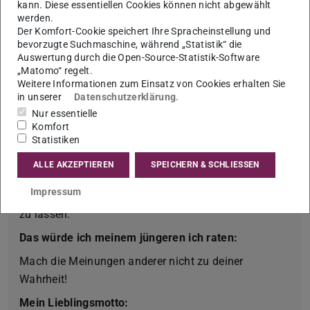
Sammlung in diversen Zeitschriften sowie
kann. Diese essentiellen Cookies können nicht abgewählt
werden.
Fernsehsendungen vertreten und ich habe einen
Der Komfort-Cookie speichert Ihre Spracheinstellung und
eigenen Instagram-Account für meine Sammlung auf
bevorzugte Suchmaschine, während „Statistik“ die
Auswertung durch die Open-Source-Statistik-Software
die Beine gestellt. Von Aserbaidschan bis Zypern ist
„Matomo“ regelt.
in meiner Sammlung alles abgedeckt, sodass
Weitere Informationen zum Einsatz von Cookies erhalten Sie
sicherlich für jede:n etwas dabei ist. Die Sammlung
in unserer
Datenschutzerklärung
.
wächst stetig weiter und es ist kein Ende in Sicht!
Nur essentielle
Komfort
Das macht mich glücklich:
Statistiken
Das unbezahlbare Gefühl in heißen Sommertagen
ALLE AKZEPTIEREN
SPEICHERN & SCHLIESSEN
seine Zeit mit Freunden und Familie zu verbringen
Impressum
und den Abend bei einem kühlen Getränk ausklingen
zu lassen.
Das würde ich meinem jüngeren ich raten:
Mach die Meinungen anderer nicht zu deiner
Wahrheit!
Mein Lieblingsmotto: