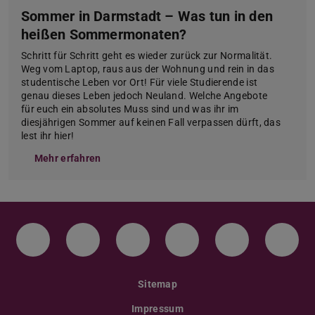
Sommer in Darmstadt – Was tun in den
heißen Sommermonaten?
Schritt für Schritt geht es wieder zurück zur Normalität.
Weg vom Laptop, raus aus der Wohnung und rein in das
studentische Leben vor Ort! Für viele Studierende ist
genau dieses Leben jedoch Neuland. Welche Angebote
für euch ein absolutes Muss sind und was ihr im
diesjährigen Sommer auf keinen Fall verpassen dürft, das
lest ihr hier!
Mehr erfahren
Instagram
TikTok
LinkedIn
YouTube
Bluesky
Face
Sitemap
Impressum