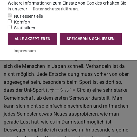
Natürlich besteht die Zeit während des Future Leaders
Weitere Informationen zum Einsatz von Cookies erhalten Sie
in unserer
Datenschutzerklärung
.
Scholarship Programms nicht nur aus Studium und
Nur essentielle
Praktikum, man hat auch ausreichend Freizeit, in der man
Komfort
Japan erkunden kann. Es mag zwar wie ein Stereotyp
Statistiken
klingen, aber ich habe es so empfunden, dass sich die
ALLE AKZEPTIEREN
SPEICHERN & SCHLIESSEN
Leute in Japan strikt an Regeln halten. Dadurch
erscheinen die Leute eher unflexibel. Besonders, wenn
Impressum
man irgendwo außerhalb der Regeln agiert, verschließen
sich die Menschen in Japan schnell. Verhandeln ist da
nicht möglich. Jede Entscheidung muss vorher von oben
abgesegnet sein, besonders beim Sport ist es dort so,
dass der Uni-Sport („サークル“ = Circle) eine sehr starke
Gemeinschaft ab dem ersten Semester darstellt. Man
kann sich nicht so einfach einschreiben und mitmachen,
jedes Semester etwas Neues ausprobieren, wie man
gerade Lust hat, wie es in Darmstadt möglich ist.
Deswegen empfehle ich euch, wenn ihr besonders gerne