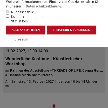
Weitere Informationen zum Einsatz von Cookies erhalten Sie
in unserer
Datenschutzerklärung
.
Nur essentielle
Komfort
Statistiken
ALLE AKZEPTIEREN
SPEICHERN & SCHLIESSEN
Impressum
13.02.2027
,
10:00-14:00
Wunderliche Kostüme - Künstlerischer
Workshop
im Rahmen der Ausstellung »THREADS OF LIFE. Corina Gertz
& Hannah Maria Schmutterer«
Am Samstag, 13. Februar 2027 findet von 10 bis 14 Uhr der
k&…