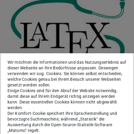
Wir möchten die Informationen und das Nutzungserlebnis auf
dieser Webseite an Ihre Bedürfnisse anpassen. Deswegen
29.12.2026
,
14:30-16:00
verwenden wir sog. Cookies. Sie können selbst entscheiden,
welche Cookies genau bei Ihrem Besuch unserer Webseiten
TeXnische Sprechstunde
gesetzt werden sollen.
Einige Cookies sind für den Abruf der Website notwendig,
Die TeXnische Sprechstunde ist ein zusätzliches
damit diese auf Ihrem Endgerät richtig anzeigen werden
Supportangebot für Fragen rund um TeX/LaTeX & Friends
kann. Diese essentiellen Cookies können nicht abgewählt
sowie die TUDa-CI templates für Mitglieder der TU Darmstadt…
werden.
Der Komfort-Cookie speichert Ihre Spracheinstellung und
bevorzugte Suchmaschine, während „Statistik“ die
Auswertung durch die Open-Source-Statistik-Software
„Matomo“ regelt.