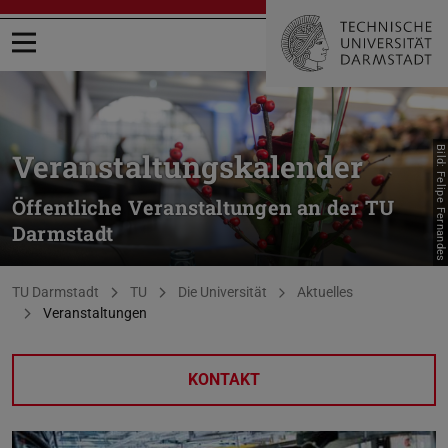
Menü öffnen
Bild: Felipe Fernandes
Veranstaltungskalender
Öffentliche Veranstaltungen an der TU
Darmstadt
Sie befinden sich hier:
TU Darmstadt
TU
Die Universität
Aktuelles
Veranstaltungen
KONTAKT