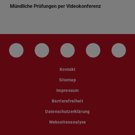
Mündliche Prüfungen per Videokonferenz
LinkedIn-Seite der TU Darmstadt
Instagram-Kanal der TU Darmstad
Bluesky-Kanal der TU D
Facebook-Seite
YouTu
Kontakt
Sitemap
Impressum
Barrierefreiheit
Datenschutzerklärung
Webseitenanalyse