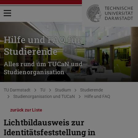
Menü öffnen
Hilfe und FAQ für
Studierende
Alles rund um TUCaN und
Studienorganisation
Sie befinden sich hier:
TU Darmstadt
TU
Studium
Studierende
Studienorganisation und TUCaN
Hilfe und FAQ
zurück zur Liste
Lichtbildausweis zur
Identitätsfeststellung in