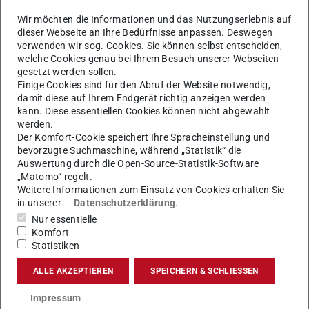
Internationaler Studierendenausweis
weitere
Wir möchten die Informationen und das Nutzungserlebnis auf
Informationen
(wird in neuem Tab geöffnet)
dieser Webseite an Ihre Bedürfnisse anpassen. Deswegen
Ergänzungsausweis der Deutsche Gesellschaft für
verwenden wir sog. Cookies. Sie können selbst entscheiden,
Transidentität und Intersexualität e.V. (dgti)
weitere
welche Cookies genau bei Ihrem Besuch unserer Webseiten
gesetzt werden sollen.
Informationen
(wird in neuem Tab geöffnet)
Einige Cookies sind für den Abruf der Website notwendig,
damit diese auf Ihrem Endgerät richtig anzeigen werden
Zu beachten ist:
kann. Diese essentiellen Cookies können nicht abgewählt
Es darf nicht verlangt werden, dass eine Person ihren
werden.
Der Komfort-Cookie speichert Ihre Spracheinstellung und
Personalausweis abgeben und hinterlegen muss.
Der
bevorzugte Suchmaschine, während „Statistik“ die
Personalausweis darf nur eingesehen, aber nicht
Auswertung durch die Open-Source-Statistik-Software
einbehalten werden.
„Matomo“ regelt.
Weitere Informationen zum Einsatz von Cookies erhalten Sie
in unserer
Datenschutzerklärung
.
Nur essentielle
Komfort
KONTAKT
Statistiken
ALLE AKZEPTIEREN
SPEICHERN & SCHLIESSEN
Impressum