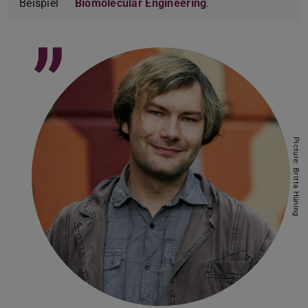
Beispiel
Biomolecular Engineering
.
”
Picture: Britta Hüning