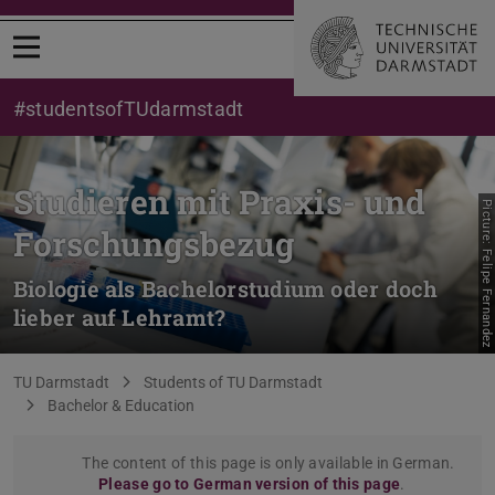
Open menu
#studentsofTUdarmstadt
Studieren mit Praxis- und
Picture: Felipe Fernandez
Forschungsbezug
Biologie als Bachelorstudium oder doch
lieber auf Lehramt?
You are here:
TU Darmstadt
Students of TU Darmstadt
Bachelor & Education
The content of this page is only available in German.
Please go to German version of this page
.