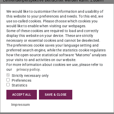
Lehrendenperspektive betrachtet werden kann. Zudem
kann man einen einmaligen Einblick in die Lehre an der
We would like to customise the information and usability of
Universität erhalten und selber eine Übung an der Uni
this website to your preferences and needs. To this end, we
leiten.
use so-called cookies. Please choose which cookies you
would like to enable when visiting our webpages.
Some of these cookies are required to load and correctly
display this website on your device. These are strictly
Lehramt an der TU Darmstadt
necessary or essential cookies and cannot be deselected.
The preferences cookie saves your language setting and
Wenn du dich für ein Lehramtsstudium interessierst,
preferred search engine, while the statistics cookie regulates
kann dir das
Zentrum für Lehrerbildung (ZfL)
how the open-source statistical software “Matomo” analyses
your visits to and activities on our website.
weiterhelfen. Bei Fragen rund ums Lehramtsstudium
For more information about cookies we use, please refer to
steht dir das Team der
studentischen
our
privacy policy
.
Lehramtsberatung
zur Verfügung. Hier wirst du alle
Strictly necessary only
Fragen los – und das auf Augenhöhe mit
Preferences
Statistics
Lehramtsstudierenden.
ACCEPT ALL
SAVE & CLOSE
Sogar ein
Auslandsaufenthalt
ist während des
Lehramtstudiums möglich.
Impressum