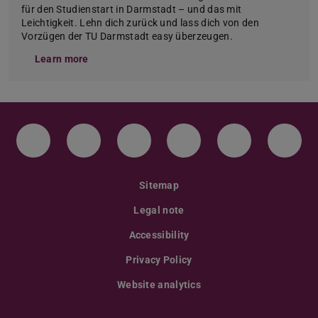
für den Studienstart in Darmstadt – und das mit
Leichtigkeit. Lehn dich zurück und lass dich von den
Vorzügen der TU Darmstadt easy überzeugen.
Learn more
Instagram
TikTok
LinkedIn
YouTube
Bluesky
Face
Sitemap
Legal note
Accessibility
Privacy Policy
Website analytics