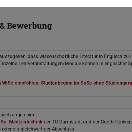
 & Bewerbung
auszugehen, dass wissenschaftliche Literatur in Englisch zu 
. Einzelne Lehrveranstaltungen/Module können in englischer 
 WiSe empfohlen; Studienbeginn im SoSe ohne Studiengara
ussetzungen sind:
.Sc. Medizintechnik
der TU Darmstadt und der Goethe-Univers
 oder ein gleichwertiger Abschluss