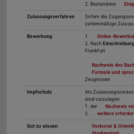
2. Bestandene
Ein
Zulassungsverfahren
Sofern die Zugangsvor
zahlenmäßige Zulass
Bewerbung
1.
Online-Bewerbu
2. Nach
Einschreibun
Frankfurt
Nachweis des Bac
Formale und sprac
Zeugnissen
Impfschutz
Als Zulassungsvorauss
sind vorzulegen:
1. der
Nachweis vo
2.
weitere erforder
Gut zu wissen
Vorkurse & Orient
Studienstart