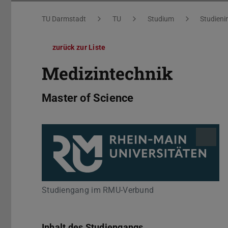
Sie befinden sich hier:
TU Darmstadt
TU
Studium
Studieni
zurück zur Liste
Medizintechnik
Master of Science
Studiengang im RMU-Verbund
Inhalt des Studiengangs