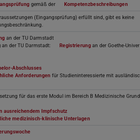
gangsprüfung
gemäß der
Kompetenzbeschreibungen
aussetzungen (Eingangsprüfung) erfüllt sind, gibt es keine
ungsbeschränkung.
ng
an der TU Darmstadt
g
an der TU Darmstadt:
Registrierung
an der Goethe-Univers
helor-Abschlusses
hliche Anforderungen
für Studieninteressierte mit ausländis
etzung für das erste Modul im Bereich B Medizinische Grun
n ausreichendem Impfschutz
(PDF-Datei)
(wird in neuem Tab geöffnet)
liche medizinisch-klinische Unterlagen
ierungswoche