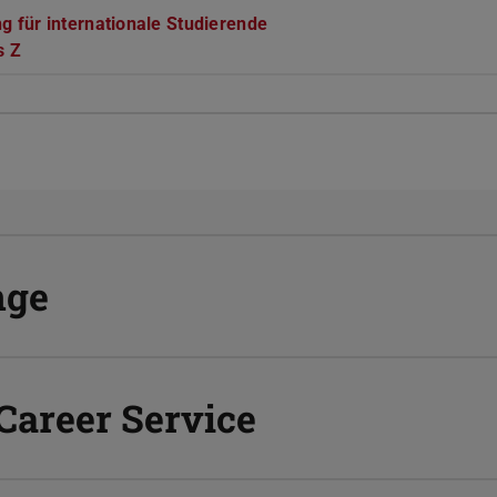
g für internationale Studierende
s Z
nge
Career Service