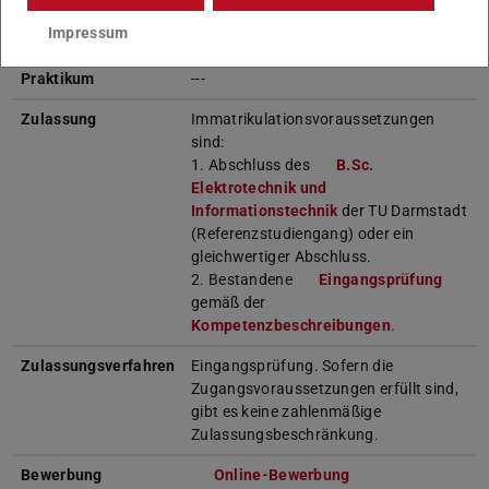
Studienbeginn im Sommersemester
Impressum
ohne Studiengarantie möglich
Praktikum
---
Zulassung
Immatrikulationsvoraussetzungen
sind:
1. Abschluss des
B.Sc.
Elektrotechnik und
Informationstechnik
der TU Darmstadt
(Referenzstudiengang) oder ein
gleichwertiger Abschluss.
2. Bestandene
Eingangsprüfung
gemäß der
Kompetenzbeschreibungen
.
Zulassungsverfahren
Eingangsprüfung. Sofern die
Zugangsvoraussetzungen erfüllt sind,
gibt es keine zahlenmäßige
Zulassungsbeschränkung.
Bewerbung
Online-Bewerbung