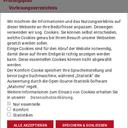
Prüfungsplan
Vorlesungsverzeichnis
Anlaufstellen
Wir möchten die Informationen und das Nutzungserlebnis auf
Fachbereich Elektrotechnik und Informationstechnik
dieser Webseite an Ihre Bedürfnisse anpassen. Deswegen
Studienbüro
verwenden wir sog. Cookies. Sie können selbst entscheiden,
welche Cookies genau bei Ihrem Besuch unserer Webseiten
Fachstudienberatung
gesetzt werden sollen.
Fachschaft
Einige Cookies sind für den Abruf der Website notwendig,
damit diese auf Ihrem Endgerät richtig anzeigen werden
kann. Diese essentiellen Cookies können nicht abgewählt
werden.
Der Komfort-Cookie speichert Ihre Spracheinstellung und
Allgemeine Informationen &
bevorzugte Suchmaschine, während „Statistik“ die
Bewerbung
Auswertung durch die Open-Source-Statistik-Software
„Matomo“ regelt.
Weitere Informationen zum Einsatz von Cookies erhalten Sie
Semester
4
in unserer
Datenschutzerklärung
.
Sprache
Deutsch. Einzelne Lehrveranstaltungen
Nur essentielle
können in englischer Sprache
Komfort
Statistiken
angeboten werden.
ALLE AKZEPTIEREN
SPEICHERN & SCHLIESSEN
Studienbeginn
Zum Wintersemester empfohlen;