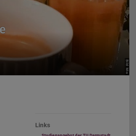
e
Bild: Mia
Links
Studienangebot der TU Darmstadt