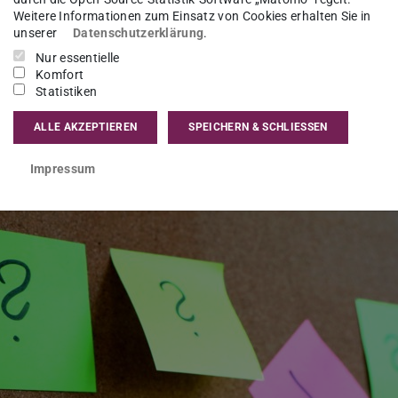
Weitere Informationen zum Einsatz von Cookies erhalten Sie in
rn. Teile große Aufgaben in kleine Etappen. Das
unserer
Datenschutzerklärung
.
du das Gefühl hast, dir wird alles zu viel, gehe
Nur essentielle
 gerade wichtig ist und ansteht.
Komfort
Statistiken
ALLE AKZEPTIEREN
SPEICHERN & SCHLIESSEN
Impressum