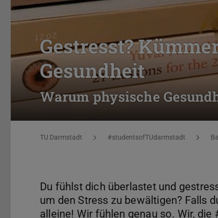
Gestresst? Kümmer
Gesundheit
Warum physische Gesundhe
Sie befinden sich hier:
TU Darmstadt
#studentsofTUdarmstadt
Ba
Du fühlst dich überlastet und gestress
um den Stress zu bewältigen? Falls du
alleine! Wir fühlen genau so. Wir, d