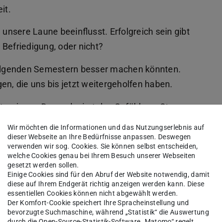
it.
 unsere Laune beeinflusst. Erfolgreich sein gibt
 Befriedigung, oder nicht?
 folgenden Semestern besser machen könnten.
en, die uns bis jetzt weitergeholfen haben.
ntegrieren. Das reduziert das Gefühl von Stress.
elbst wenn es nur ist: Ich gehe jeden Tag 10
Wir möchten die Informationen und das Nutzungserlebnis auf
 Xenia sagt: „Du wirst dich jeden Tag bereits auf
dieser Webseite an Ihre Bedürfnisse anpassen. Deswegen
verwenden wir sog. Cookies. Sie können selbst entscheiden,
 Routine zählt. Patrick findet es auch wichtig,
welche Cookies genau bei Ihrem Besuch unserer Webseiten
gesetzt werden sollen.
uf wichtige Dinge zu legen. Ich persönlich
Einige Cookies sind für den Abruf der Website notwendig, damit
anz genaue Ziele für den nächsten Tag enthält.
diese auf Ihrem Endgerät richtig anzeigen werden kann. Diese
essentiellen Cookies können nicht abgewählt werden.
 erledigte Ziel und fühle mich gut und produktiv.
Der Komfort-Cookie speichert Ihre Spracheinstellung und
bevorzugte Suchmaschine, während „Statistik“ die Auswertung
rte und ordentliche Arbeitsatmosphäre kann auch
durch die Open-Source-Statistik-Software „Matomo“ regelt.