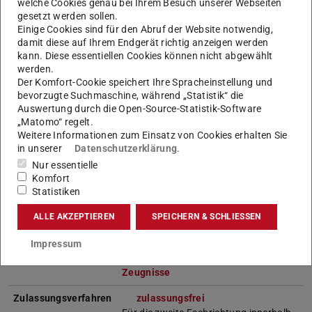
welche Cookies genau bei Ihrem Besuch unserer Webseiten
ein
Betriebspraktikum
von
gesetzt werden sollen.
mindestens acht Wochen Dauer in
Einige Cookies sind für den Abruf der Website notwendig,
einem Produktions-,
damit diese auf Ihrem Endgerät richtig anzeigen werden
Weiterverarbeitungs-, Handels- oder
kann. Diese essentiellen Cookies können nicht abgewählt
Dienstleistungsbetrieb. Es ist
werden.
spätestens bei der Meldung zur
Der Komfort-Cookie speichert Ihre Spracheinstellung und
Ersten Staatsprüfung
bevorzugte Suchmaschine, während „Statistik“ die
nachzuweisen. Zuständig für die
Auswertung durch die Open-Source-Statistik-Software
Anerkennung ist die
Hessische
„Matomo“ regelt.
Weitere Informationen zum Einsatz von Cookies erhalten Sie
Lehrkräfteakademie
Darmstadt.
in unserer
Datenschutzerklärung
.
Die Praktische Ausbildung,
Nur essentielle
bestehend aus dem
Komfort
Grundpraktikum und dem
Statistiken
Praxissemester (siehe oben
„Aufbau des Studiengangs“).
ALLE AKZEPTIEREN
SPEICHERN & SCHLIESSEN
Studienberechtigung
Allgemeine Hochschulreife,
Impressum
vergleichbare ausländische
Zeugnisse
Zulassungsverfahren
zulassungsfrei