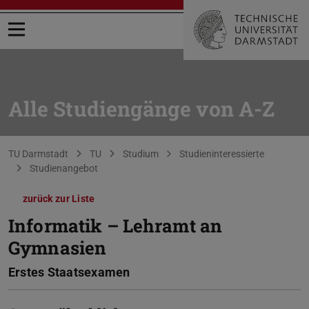
Menü öffnen
Alle Studiengänge von A-Z
Sie befinden sich hier:
TU Darmstadt
TU
Studium
Studieninteressierte
Studienangebot
zurück zur Liste
Informatik – Lehramt an
Gymnasien
Erstes Staatsexamen