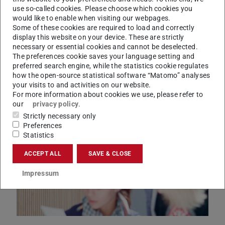
modernen Forschung bringen.
use so-called cookies. Please choose which cookies you
Denken
would like to enable when visiting our webpages.
Elektrotechniker bringen Senioren in Schwung.
Some of these cookies are required to load and correctly
Kennen
display this website on your device. These are strictly
Ganz tief unten: Prof. Sass und das neue Fachgebiet Angewandte
necessary or essential cookies and cannot be deselected.
Geothermie.
The preferences cookie saves your language setting and
preferred search engine, while the statistics cookie regulates
Abschluss
how the open-source statistical software “Matomo” analyses
Eine Tonne Spielkultur. Kickern auf schwerem Boden.
your visits to and activities on our website.
For more information about cookies we use, please refer to
our
privacy policy
.
Strictly necessary only
Preferences
Statistics
ACCEPT ALL
SAVE & CLOSE
Impressum