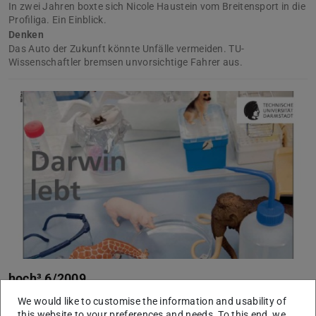
In zwei Jahren boxte sich Nicole Haustein vom Breitensport in die
Profiliga. Ein Einblick.
Denken
Das Auto der Zukunft könnte Unfälle vermeiden. TU-
Wissenschaftler bremsen unvorsichtige Fahrer aus.
hoch³ 6/2009
Im Fokus
We would like to customise the information and usability of
Auch mit 200 Jahren noch lebendig: Was Darwins Ideen der
this website to your preferences and needs. To this end, we