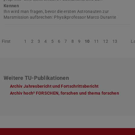
Kennen
Ihn wird man fragen, bevor die ersten Astronauten zur
Marsmission aufbrechen: Physikprofessor Marco Durante
First
Previous
1
2
3
4
5
6
7
8
9
10
11
12
13
Nex
L
Weitere TU-Publikationen
Archiv Jahresbericht und Fortschrittsbericht
Archiv hoch³ FORSCHEN, forschen und thema forschen