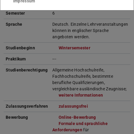
Impressum
Semester
6
Sprache
Deutsch. Einzelne Lehrveranstaltungen
können in englischer Sprache
angeboten werden.
Studienbeginn
Wintersemester
Praktikum
---
Studienberechtigung
Allgemeine Hochschulreife,
Fachhochschulreife, bestimmte
berufliche Qualifizierungen,
vergleichbare ausländische Zeugnisse;
weitere Informationen
Zulassungsverfahren
zulassungsfrei
Bewerbung
Online-Bewerbung
Formale und sprachliche
Anforderungen
für