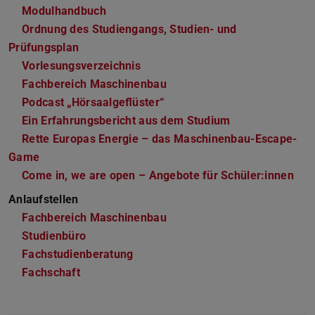
Modulhandbuch
(PDF-Datei)
(wird in neuem Tab geöffnet)
Ordnung des Studiengangs, Studien- und
Prüfungsplan
Vorlesungsverzeichnis
Fachbereich Maschinenbau
Podcast „Hörsaalgeflüster“
Ein Erfahrungsbericht aus dem Studium
Rette Europas Energie – das Maschinenbau-Escape-
Game
Come in, we are open – Angebote für Schüler:innen
Anlaufstellen
Fachbereich Maschinenbau
Studienbüro
Fachstudienberatung
Fachschaft