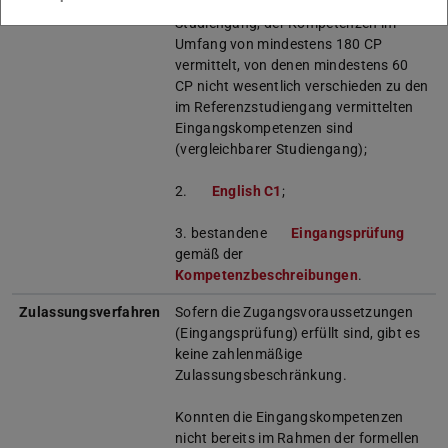
Studienabschluss in einem
Studiengang, der Kompetenzen im
Umfang von mindestens 180 CP
vermittelt, von denen mindestens 60
CP nicht wesentlich verschieden zu den
im Referenzstudiengang vermittelten
Eingangskompetenzen sind
(vergleichbarer Studiengang);
2.
English C1
;
3. bestandene
Eingangsprüfung
gemäß der
Kompetenzbeschreibungen
.
Zulassungsverfahren
Sofern die Zugangsvoraussetzungen
(Eingangsprüfung) erfüllt sind, gibt es
keine zahlenmäßige
Zulassungsbeschränkung.
Konnten die Eingangskompetenzen
nicht bereits im Rahmen der formellen