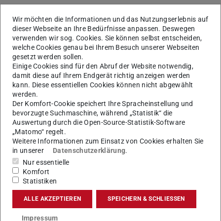
Allgemeine Informationen &
Wir möchten die Informationen und das Nutzungserlebnis auf
Bewerbung
dieser Webseite an Ihre Bedürfnisse anpassen. Deswegen
verwenden wir sog. Cookies. Sie können selbst entscheiden,
Semester
4
welche Cookies genau bei Ihrem Besuch unserer Webseiten
gesetzt werden sollen.
Sprache
Englisch C1. Einzelne Module können in
Einige Cookies sind für den Abruf der Website notwendig,
deutscher Sprache angeboten werden.
damit diese auf Ihrem Endgerät richtig anzeigen werden
Es ist davon auszugehen, dass
kann. Diese essentiellen Cookies können nicht abgewählt
werden.
wissenschaftliche Literatur auch in
Der Komfort-Cookie speichert Ihre Spracheinstellung und
Deutsch zu lesen und zu bearbeiten ist.
bevorzugte Suchmaschine, während „Statistik“ die
Auswertung durch die Open-Source-Statistik-Software
Studienbeginn
Wintersemester, Sommersemester
„Matomo“ regelt.
Weitere Informationen zum Einsatz von Cookies erhalten Sie
Praktikum
---
in unserer
Datenschutzerklärung
.
Zulassung
Immatrikulationsvoraussetzungen
Nur essentielle
sind:
Komfort
Statistiken
1. Abschluss des
B.Sc. Informatik
ALLE AKZEPTIEREN
SPEICHERN & SCHLIESSEN
der TU Darmstadt
(Referenzstudiengang) oder ein
Impressum