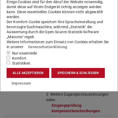
Einige Cookies sind für den Abruf der Website notwendig,
Bewerbung
damit diese auf Ihrem Endgerät richtig anzeigen werden
kann. Diese essentiellen Cookies können nicht abgewählt
Semester
4
werden.
Der Komfort-Cookie speichert Ihre Spracheinstellung und
Sprache
Deutsch
bevorzugte Suchmaschine, während „Statistik“ die
Auswertung durch die Open-Source-Statistik-Software
Studienbeginn
Wintersemester, Sommersemester
„Matomo“ regelt.
Weitere Informationen zum Einsatz von Cookies erhalten Sie
Praktikum
—
in unserer
Datenschutzerklärung
.
Nur essentielle
Zulassung
Immatrikulationsvoraussetzungen:
Komfort
Statistiken
1. Abschluss des
B.Sc.
Computational Engineering
der TU
ALLE AKZEPTIEREN
SPEICHERN & SCHLIESSEN
Darmstadt (Referenzstudiengang)
Impressum
oder ein gleichwertiger Abschluss.
2. Weitere Zugangsvoraussetzungen
siehe:
Eingangsprüfung
Kompetenzbeschreibungen
.