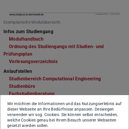
Exemplarische Modulübersicht
Infos zum Studiengang
Modulhandbuch
(PDF-Datei)
(wird in neuem Tab geöffnet)
Ordnung des Studiengangs mit Studien- und
Prüfungsplan
Vorlesungsverzeichnis
Anlaufstellen
Studienbereich Computational Engineering
Studienbüro
Fachstudienberatung
Fachschaft
Wir möchten die Informationen und das Nutzungserlebnis auf
dieser Webseite an Ihre Bedürfnisse anpassen. Deswegen
verwenden wir sog. Cookies. Sie können selbst entscheiden,
welche Cookies genau bei Ihrem Besuch unserer Webseiten
Allgemeine Informationen &
gesetzt werden sollen.