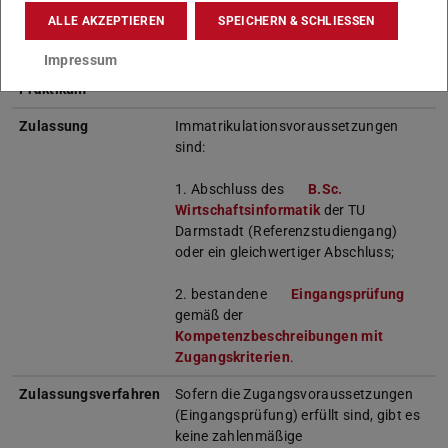
Studienbeginn
zum Wintersemester empfohlen;
ALLE AKZEPTIEREN
SPEICHERN & SCHLIESSEN
Studienbeginn im Sommersemester
ohne Studiengarantie möglich
Impressum
Praktikum
---
Zulassung
Immatrikulationsvoraussetzungen
sind:
1. Abschluss des
B.Sc.
Wirtschaftsinformatik
der TU
Darmstadt (Referenzstudiengang)
oder ein gleichwertiger Abschluss;
2. bestandene
Eingangsprüfung
gemäß der
Kompetenzbeschreibungen mit
Zugangskriterien
.
Zulassungsverfahren
Sofern die Zugangsvoraussetzungen
(Eingangsprüfung) erfüllt sind, gibt es
keine zahlenmäßige