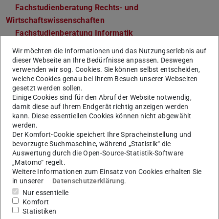
Fachstudienberatung Rechts- und
Wirtschaftswissenschaften
Fachstudienberatung Informatik
Fachschaft Rechts- und Wirtschaftswissenschaften
Wir möchten die Informationen und das Nutzungserlebnis auf
Fachschaft Informatik
dieser Webseite an Ihre Bedürfnisse anpassen. Deswegen
verwenden wir sog. Cookies. Sie können selbst entscheiden,
welche Cookies genau bei Ihrem Besuch unserer Webseiten
gesetzt werden sollen.
Einige Cookies sind für den Abruf der Website notwendig,
Allgemeine Informationen &
damit diese auf Ihrem Endgerät richtig anzeigen werden
Bewerbung
kann. Diese essentiellen Cookies können nicht abgewählt
werden.
Der Komfort-Cookie speichert Ihre Spracheinstellung und
Semester
4
bevorzugte Suchmaschine, während „Statistik“ die
Auswertung durch die Open-Source-Statistik-Software
Sprache
Deutsch. Einzelne Lehrveranstaltungen
„Matomo“ regelt.
können in englischer Sprache
Weitere Informationen zum Einsatz von Cookies erhalten Sie
angeboten werden. Es ist davon
in unserer
Datenschutzerklärung
.
auszugehen, dass wissenschaftliche
Nur essentielle
Literatur auch in Englisch zu lesen und
Komfort
zu bearbeiten ist.
Statistiken