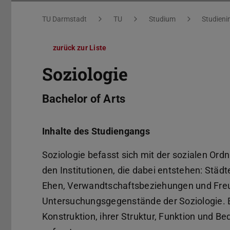
Sie befinden sich hier:
TU Darmstadt
TU
Studium
Studieni
zurück zur Liste
Soziologie
Bachelor of Arts
Inhalte des Studiengangs
Soziologie befasst sich mit der sozialen 
den Institutionen, die dabei entstehen: Städ
Ehen, Verwandtschaftsbeziehungen und Freu
Untersuchungsgegenstände der Soziologie. Es
Konstruktion, ihrer Struktur, Funktion und 