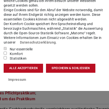
welche Cookies genau bei Ihrem Besuch unserer Webseiten
gesetzt werden sollen.
Einige Cookies sind für den Abruf der Website notwendig, damit
diese auf Ihrem Endgerät richtig anzeigen werden kann. Diese
essentiellen Cookies können nicht abgewählt werden.
Der Komfort-Cookie speichert Ihre Spracheinstellung und
bevorzugte Suchmaschine, während „Statistik“ die Auswertung
 & Bewerbung
durch die Open-Source-Statistik-Software „Matomo“ regelt.
Weitere Informationen zum Einsatz von Cookies erhalten Sie in
unserer
Datenschutzerklärung
.
Nur essentielle
Komfort
Statistiken
rveranstaltungen/Module können in englischer Sprache ange
uszugehen, dass wissenschaftliche Literatur in Englisch oder
ALLE AKZEPTIEREN
SPEICHERN & SCHLIESSEN
 zu lesen und zu bearbeiten ist.
Impressum
es Pflichtpraktikum
;
d um das Praktikum