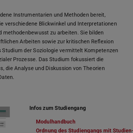
hiedene Instrumentarien und Methoden bereit,
ie verschiedene Blickwinkel und Interpretationen
d methodenbewusst zu arbeiten. Sie bilden
lichen Arbeiten sowie zur kritischen Reflexion
 Studium der Soziologie vermittelt Kompetenzen
zialer Prozesse. Das Studium fokussiert die
s, die Analyse und Diskussion von Theorien
Daten.
Infos zum Studiengang
Modulhandbuch
(PDF-Datei)
(wird in neuem Tab geö
Ordnung des Studiengangs mit Studien