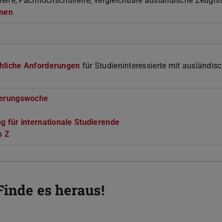
eife, Fachhochschulreife, vergleichbare ausländische Zeugni
onen
hliche Anforderungen
für Studieninteressierte mit ausländis
ierungswoche
g für internationale Studierende
s Z
Finde es heraus!