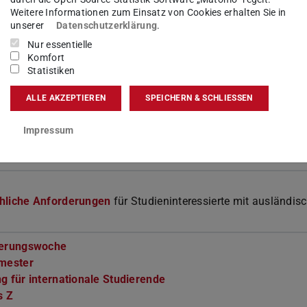
n, dass wissenschaftliche Literatur in Englisch zu lesen und
Weitere Informationen zum Einsatz von Cookies erhalten Sie in
unserer
Datenschutzerklärung
.
Nur essentielle
Komfort
Statistiken
m
als optionaler Bestandteil des Studiums
ALLE AKZEPTIEREN
SPEICHERN & SCHLIESSEN
eife, Fachhochschulreife, bestimmte berufliche Qualifizierung
ische Zeugnisse;
weitere Informationen
Impressum
hliche Anforderungen
für Studieninteressierte mit ausländis
ierungswoche
emester
g für internationale Studierende
s Z