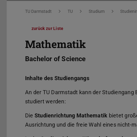
Sie befinden sich hier:
TU Darmstadt
TU
Studium
Studieni
zurück zur Liste
Mathematik
Bachelor of Science
Inhalte des Studiengangs
An der TU Darmstadt kann der Studiengang B
studiert werden:
Die
Studienrichtung Mathematik
bietet gro
Ausrichtung und die freie Wahl eines nicht