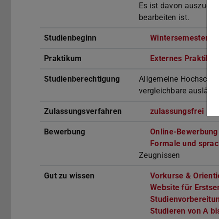
Es ist davon auszugehe
bearbeiten ist.
Studienbeginn
Wintersemester
Praktikum
Externes Praktiku
Studienberechtigung
Allgemeine Hochschulr
vergleichbare ausländ
Zulassungsverfahren
zulassungsfrei
Bewerbung
Online-Bewerbung
Formale und sprac
Zeugnissen
Gut zu wissen
Vorkurse & Orient
Website für Ersts
Studienvorbereitun
Studieren von A bi