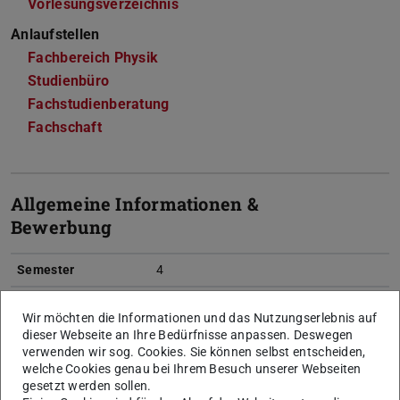
Vorlesungsverzeichnis
Anlaufstellen
Fachbereich Physik
Studienbüro
Fachstudienberatung
Fachschaft
Allgemeine Informationen &
Bewerbung
Semester
4
Sprache
Englisch (B2). Nachweis durch:
Wir möchten die Informationen und das Nutzungserlebnis auf
äquivalente Englisch-
dieser Webseite an Ihre Bedürfnisse anpassen. Deswegen
Sprachnachweise entsprechend der
verwenden wir sog. Cookies. Sie können selbst entscheiden,
Äquivalenzliste des
welche Cookies genau bei Ihrem Besuch unserer Webseiten
Sprachenzentrums der TU
gesetzt werden sollen.