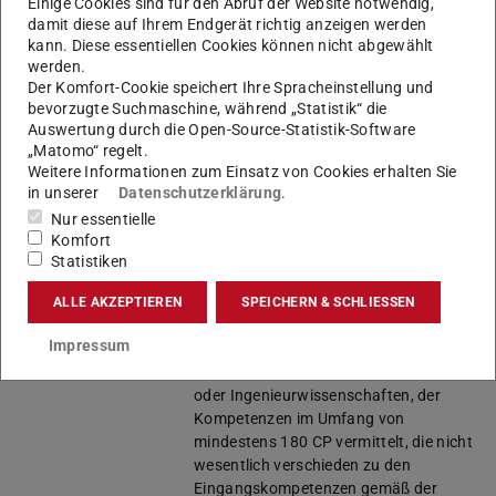
Einige Cookies sind für den Abruf der Website notwendig,
Darmstadt
damit diese auf Ihrem Endgerät richtig anzeigen werden
oder durch eine bestandene
kann. Diese essentiellen Cookies können nicht abgewählt
englischsprachige Bachelorthesis.
werden.
Einzelne Module und
Der Komfort-Cookie speichert Ihre Spracheinstellung und
bevorzugte Suchmaschine, während „Statistik“ die
Lehrveranstaltungen können in
Auswertung durch die Open-Source-Statistik-Software
deutscher Sprache angeboten werden.
„Matomo“ regelt.
Es ist davon auszugehen, dass
Weitere Informationen zum Einsatz von Cookies erhalten Sie
wissenschaftliche Literatur in Englisch
in unserer
Datenschutzerklärung
.
zu lesen und zu bearbeiten ist.
Nur essentielle
Komfort
Studienbeginn
Wintersemester, Sommersemester
Statistiken
Praktikum
studieninternes Praktikum (siehe
ALLE AKZEPTIEREN
SPEICHERN & SCHLIESSEN
Studienplan) = Pr
Impressum
Zulassung
1. Zugangsvoraussetzung ist ein
Bachelorabschluss im Bereich Natur-
oder Ingenieurwissenschaften, der
Kompetenzen im Umfang von
mindestens 180 CP vermittelt, die nicht
wesentlich verschieden zu den
Eingangskompetenzen gemäß der