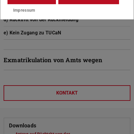
c) Stichtagexmatrikulation
Impressum
d) Rücktritt von der Rückmeldung
e) Kein Zugang zu TUCaN
Exmatrikulation von Amts wegen
KONTAKT
Downloads