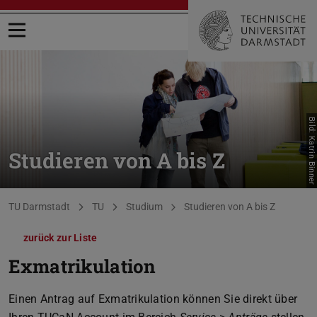
Menü öffnen
Bild: Katrin Binner
Studieren von A bis Z
Sie befinden sich hier:
TU Darmstadt
TU
Studium
Studieren von A bis Z
zurück zur Liste
Exmatrikulation
Einen Antrag auf Exmatrikulation können Sie direkt über