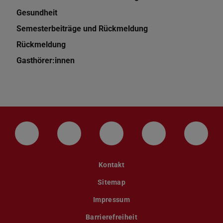
Gesundheit
Semesterbeiträge und Rückmeldung
Rückmeldung
Gasthörer:innen
LinkedIn-Seite der TU Darmstadt
Instagram-Kanal der TU Darmstad
Bluesky-Kanal der TU D
Facebook-Seite
YouTu
Kontakt
Sitemap
Impressum
Barrierefreiheit