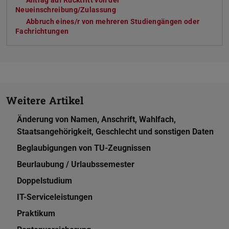
Antrag auf Rücktritt von der
Neueinschreibung/Zulassung
(PDF-Datei)
(wird in neuem Tab geöffnet)
Abbruch eines/r von mehreren Studiengängen oder
Fachrichtungen
(PDF-Datei)
(wird in neuem Tab geöffnet)
Weitere Artikel
Änderung von Namen, Anschrift, Wahlfach,
Staatsangehörigkeit, Geschlecht und sonstigen Daten
Beglaubigungen von TU-Zeugnissen
Beurlaubung / Urlaubssemester
Doppelstudium
IT-Serviceleistungen
Praktikum