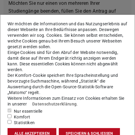
Möchten Sie nur einen von mehreren Ihrer
Studiengänge beenden, füllen Sie den Antrag auf
Beendigung eines/r von mehreren Studiengängen
Wir möchten die Informationen und das Nutzungserlebnis auf
oder Fachrichtungen
(PDF-Datei)
(wird in neuem Tab geöffnet)
aus.
dieser Webseite an Ihre Bedürfnisse anpassen. Deswegen
verwenden wir sog. Cookies. Sie können selbst entscheiden,
welche Cookies genau bei Ihrem Besuch unserer Webseiten
gesetzt werden sollen.
Einige Cookies sind für den Abruf der Website notwendig,
Rückerstattung Semester- und
damit diese auf Ihrem Endgerät richtig anzeigen werden
Verwaltungskostenbeitrag
kann. Diese essentiellen Cookies können nicht abgewählt
werden.
Der Komfort-Cookie speichert Ihre Spracheinstellung und
bevorzugte Suchmaschine, während „Statistik“ die
Auswertung durch die Open-Source-Statistik-Software
Ausnahmeregelungen
„Matomo“ regelt.
Weitere Informationen zum Einsatz von Cookies erhalten Sie
in unserer
Datenschutzerklärung
.
a) Rücktritt von der Neu-Einschreibung
Nur essentielle
Komfort
b) Rücktritt von einer internen
Statistiken
Neueinschreibung
ALLE AKZEPTIEREN
SPEICHERN & SCHLIESSEN