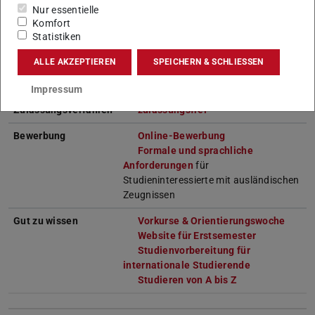
Nur essentielle
Komfort
Studienberechtigung
Allgemeine Hochschulreife,
Statistiken
Fachhochschulreife, bestimmte
berufliche Qualifizierungen,
ALLE AKZEPTIEREN
SPEICHERN & SCHLIESSEN
vergleichbare ausländische Zeugnisse
weitere Informationen
Impressum
Zulassungsverfahren
zulassungsfrei
Bewerbung
Online-Bewerbung
Formale und sprachliche
Anforderungen
für
Studieninteressierte mit ausländischen
Zeugnissen
Gut zu wissen
Vorkurse & Orientierungswoche
Website für Erstsemester
Studienvorbereitung für
internationale Studierende
Studieren von A bis Z