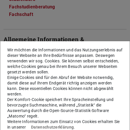
Fachstudienberatung
Fachschaft
Allgemeine Informationen &
Bewerbung
Wir möchten die Informationen und das Nutzungserlebnis auf
dieser Webseite an Ihre Bedürfnisse anpassen. Deswegen
Semester
6
verwenden wir sog. Cookies. Sie können selbst entscheiden,
welche Cookies genau bei Ihrem Besuch unserer Webseiten
Sprache
Deutsch. Einzelne
gesetzt werden sollen.
Einige Cookies sind für den Abruf der Website notwendig,
Module/Lehrveranstaltungen können
damit diese auf Ihrem Endgerät richtig anzeigen werden
in englischer Sprache angeboten
kann. Diese essentiellen Cookies können nicht abgewählt
werden. Es ist davon auszugehen,
werden.
dass wissenschaftliche Literatur in
Der Komfort-Cookie speichert Ihre Spracheinstellung und
Englisch zu lesen und zu bearbeiten ist.
bevorzugte Suchmaschine, während „Statistik“ die
Auswertung durch die Open-Source-Statistik-Software
Studienbeginn
Sommersemester/Wintersemester
„Matomo“ regelt.
Weitere Informationen zum Einsatz von Cookies erhalten Sie
Praktikum
studieninterne Praktika
in unserer
Datenschutzerklärung
.
(Laborpraktika; siehe Studienplan)