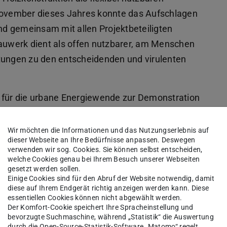
ovember dieses Jahres konnte das Aufschlagen
d gemeinsam mit allen Projektbeteiligten
bauwerk dient als offen nutzbarer, am Menschen
ltungen zu den entscheidenden und virulenten
r für die urbane Energiewende zur Demonstration
re. Für das DELTA Forum haben Studierende des
mesters den Entwurf konzipiert, anschließend
Wir möchten die Informationen und das Nutzungserlebnis auf
dieser Webseite an Ihre Bedürfnisse anpassen. Deswegen
beitet und die einzelnen Tragwerksrahmen
verwenden wir sog. Cookies. Sie können selbst entscheiden,
 Bereits im Entwurfsprozess wurden die
welche Cookies genau bei Ihrem Besuch unserer Webseiten
gesetzt werden sollen.
kbaubarkeit der Raumstruktur einerseits und
Einige Cookies sind für den Abruf der Website notwendig, damit
its berücksichtigt.
diese auf Ihrem Endgerät richtig anzeigen werden kann. Diese
essentiellen Cookies können nicht abgewählt werden.
Der Komfort-Cookie speichert Ihre Spracheinstellung und
lzkonstruktion die Gebäudehülle und der
bevorzugte Suchmaschine, während „Statistik“ die Auswertung
durch die Open-Source-Statistik-Software „Matomo“ regelt.