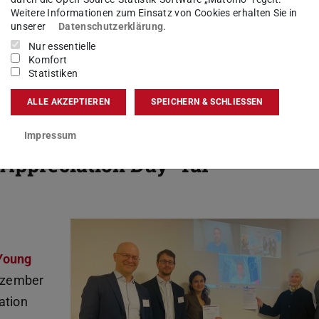
n zum Einsatz, die bei bestehenden
Weitere Informationen zum Einsatz von Cookies erhalten Sie in
n nicht mehr verwendet und am DELTA Forum
unserer
Datenschutzerklärung
.
den können. Für die Fertigstellung werden
Nur essentielle
Komfort
bauliche Lösungen im Sinne des bisherigen
Statistiken
 das DELTA Forum für Veranstaltungen und als
ALLE AKZEPTIEREN
SPEICHERN & SCHLIESSEN
Impressum
 Appreciation Day“ für
Young
ezember
ation