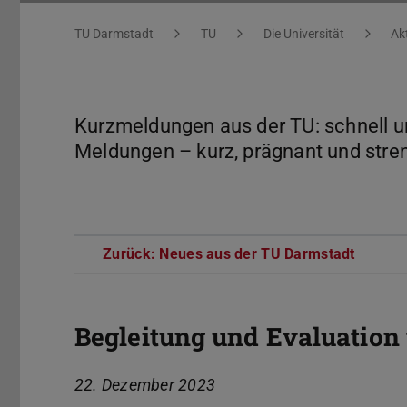
Sie befinden sich hier:
TU Darmstadt
TU
Die Universität
Ak
Kurzmeldungen aus der TU: schnell und
Meldungen – kurz, prägnant und stren
Zurück: Neues aus der TU Darmstadt
Begleitung und Evaluation
22. Dezember 2023