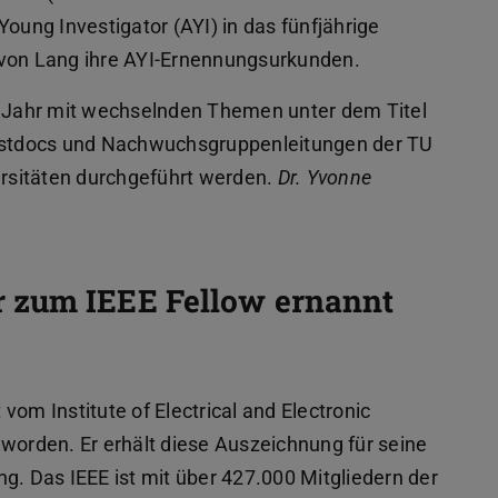
Young Investigator (AYI) in das fünfjährige
on Lang ihre AYI-Ernennungsurkunden.
ro Jahr mit wechselnden Themen unter dem Titel
Postdocs und Nachwuchsgruppenleitungen der TU
rsitäten durchgeführt werden.
Dr. Yvonne
 zum IEEE Fellow ernannt
vom Institute of Electrical and Electronic
tei)
 neuem Tab geöffnet)
worden. Er erhält diese Auszeichnung für seine
g. Das IEEE ist mit über 427.000 Mitgliedern der