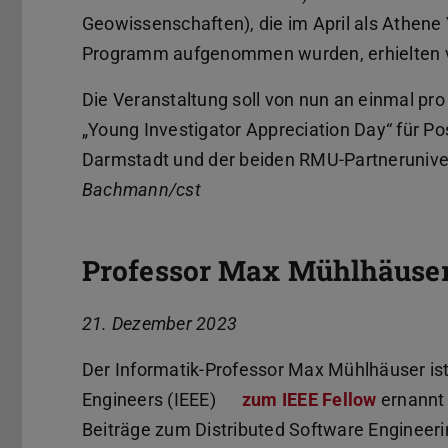
Geowissenschaften), die im April als Athene 
Programm aufgenommen wurden, erhielten v
Die Veranstaltung soll von nun an einmal p
„Young Investigator Appreciation Day“ für 
Darmstadt und der beiden RMU-Partnerunive
Bachmann/cst
Professor Max Mühlhäuser
21. Dezember 2023
Der Informatik-Professor Max Mühlhäuser ist 
Engineers (IEEE)
zum IEEE Fellow
(PDF-Da
(wird in
ernannt 
Beiträge zum Distributed Software Engineerin