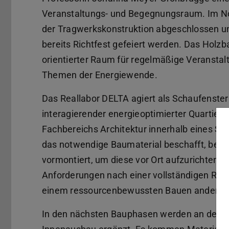
Veranstaltungs- und Begegnungsraum. Im N
der Tragwerkskonstruktion abgeschlossen un
bereits Richtfest gefeiert werden. Das Holz
orientierter Raum für regelmäßige Veransta
Themen der Energiewende.
Das Reallabor DELTA agiert als Schaufenste
interagierender energieoptimierter Quartie
Fachbereichs Architektur innerhalb eines Se
das notwendige Baumaterial beschafft, bear
vormontiert, um diese vor Ort aufzurichten.
Anforderungen nach einer vollständigen Rüc
einem ressourcenbewussten Bauen andererse
In den nächsten Bauphasen werden an der Ho