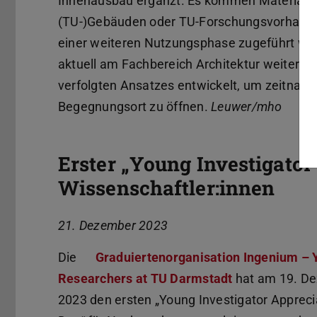
Innenausbau ergänzt. Es kommen Materialie
(TU-)Gebäuden oder TU-Forschungsvorhabe
einer weiteren Nutzungsphase zugeführt wer
aktuell am Fachbereich Architektur weitere 
verfolgten Ansatzes entwickelt, um zeitnah
Begegnungsort zu öffnen.
Leuwer/mho
Erster „Young Investigator
Wissenschaftler:innen
21. Dezember 2023
Die
Graduiertenorganisation Ingenium – 
Researchers at TU Darmstadt
hat am 19. D
2023 den ersten „Young Investigator Appreci