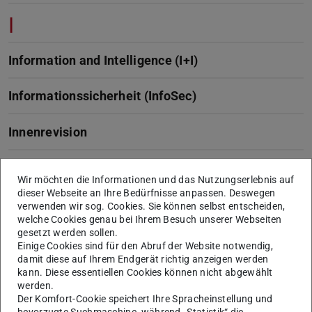
I
Information and Intelligence (I+I)
Informationssicherheit (InfoSec)
Innenrevision
Interdisziplinäre Arbeitsgruppe
Wir möchten die Informationen und das Nutzungserlebnis auf
Naturwissenschaft, Technik und Sicherheit
dieser Webseite an Ihre Bedürfnisse anpassen. Deswegen
(IANUS)
verwenden wir sog. Cookies. Sie können selbst entscheiden,
welche Cookies genau bei Ihrem Besuch unserer Webseiten
gesetzt werden sollen.
Interdisziplinäre Studienschwerpunkte (iSP)
Einige Cookies sind für den Abruf der Website notwendig,
damit diese auf Ihrem Endgerät richtig anzeigen werden
IT- und Prozesskoordination
kann. Diese essentiellen Cookies können nicht abgewählt
werden.
Der Komfort-Cookie speichert Ihre Spracheinstellung und
IT-Sicherheitsbeauftragter