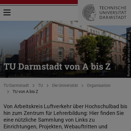
Menü öffnen
Bild: Jan-Christoph Hartung
TU Darmstadt von A bis Z
Sie befinden sich hier:
TU Darmstadt
TU
Die Universität
Organisation
TU von A bis Z
Von Arbeitskreis Luftverkehr über Hochschulbad bis
hin zum Zentrum für Lehrerbildung: Hier finden Sie
eine nützliche Sammlung von Links zu
Einrichtungen, Projekten, Webauftritten und