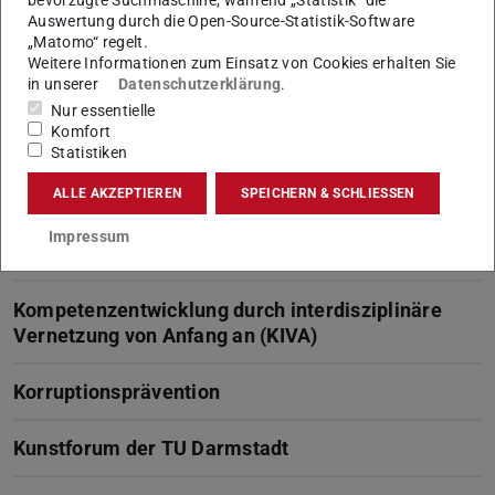
bevorzugte Suchmaschine, während „Statistik“ die
siehe
Informationssicherheit (InfoSec)
Auswertung durch die Open-Source-Statistik-Software
„Matomo“ regelt.
Weitere Informationen zum Einsatz von Cookies erhalten Sie
J
in unserer
Datenschutzerklärung
.
Nur essentielle
Jugend- und Auszubildendenvertretung (JAV)
Komfort
Statistiken
K
ALLE AKZEPTIEREN
SPEICHERN & SCHLIESSEN
Impressum
Kommunikation und Medien
Kompetenzentwicklung durch interdisziplinäre
Vernetzung von Anfang an (KIVA)
Korruptionsprävention
Kunstforum der TU Darmstadt