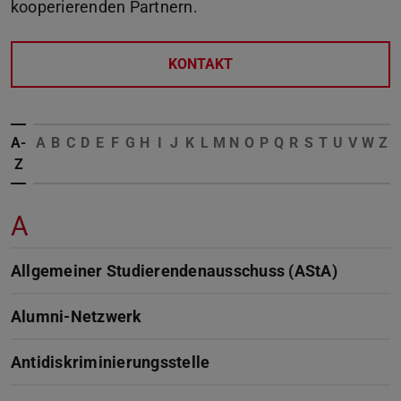
kooperierenden Partnern.
KONTAKT
A-
A
B
C
D
E
F
G
H
I
J
K
L
M
N
O
P
Q
R
S
T
U
V
W
Z
Z
A
Allgemeiner Studierendenausschuss (AStA)
Alumni-Netzwerk
Antidiskriminierungsstelle